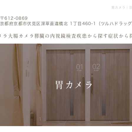
胃カメラ｜
〒612-0869
京都府京都市伏見区深草直違橋北 1丁目460-1（ツルハドラッグ
メラ
大腸カメラ
膵臓の内視鏡検査
疾患から探す
症状から
胃カメラ