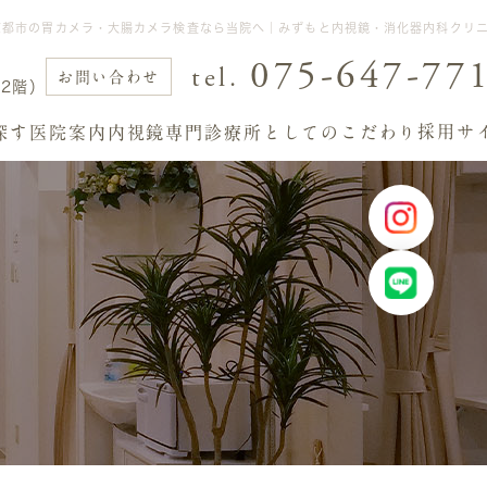
京都市の胃カメラ・大腸カメラ検査なら当院へ｜みずもと内視鏡・消化器内科クリ
075-647-77
tel.
お問い合わせ
2階）
採用サ
探す
医院案内
内視鏡専門診療所としてのこだわり