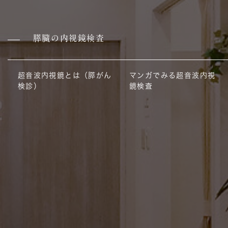
膵臓の内視鏡検査
超音波内視鏡とは（膵がん
マンガでみる超音波内視
検診）
鏡検査