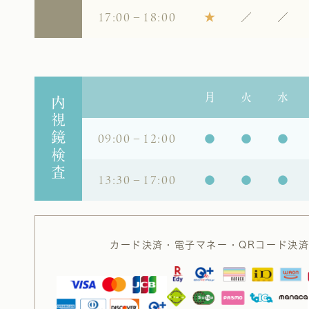
17:00－18:00
★
／
／
月
火
水
内視鏡検査
09:00－12:00
●
●
●
13:30－17:00
●
●
●
カード決済・電子マネー・
QRコード決