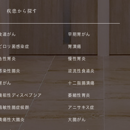
疾患から探す
食道がん
早期胃がん
ピロリ菌感染症
胃潰瘍
急性胃炎
慢性胃炎
感染性腸炎
逆流性食道炎
胃がん
十二指腸潰瘍
機能性ディスペプシア
萎縮性胃炎
過敏性腸症候群
アニサキス症
潰瘍性大腸炎
大腸がん