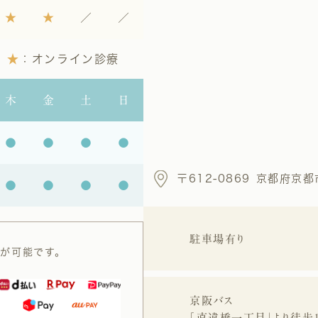
★
★
／
／
★
：オンライン診療
木
金
土
日
●
●
●
●
〒612-0869
京都府京都
●
●
●
●
駐車場有り
済が可能です。
京阪バス
「直違橋一丁目」より徒歩