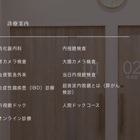
診療案内
消化器内科
内視鏡検査
胃カメラ検査
大腸カメラ検査
血便緊急外来
当日内視鏡検査
超音波内視鏡とは（膵がん
炎症性腸疾患（IBD）診療
検診）
内視鏡ドック
人間ドックコース
オンライン診療