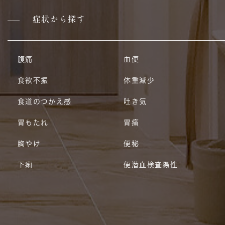
症状から探す
腹痛
血便
食欲不振
体重減少
食道のつかえ感
吐き気
胃もたれ
胃痛
胸やけ
便秘
下痢
便潜血検査陽性