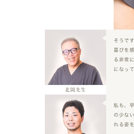
そうで
喜びを
る非常
になっ
北岡
先生
私も、
の少な
れる姿