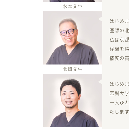
水本
先生
はじめ
医師の
私は京
経験を
精度の
北岡
先生
はじめ
医科大
一人ひ
たしま