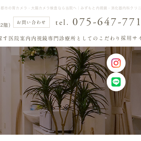
京都市の胃カメラ・大腸カメラ検査なら当院へ｜みずもと内視鏡・消化器内科クリ
075-647-77
tel.
お問い合わせ
2階）
採用サ
探す
医院案内
内視鏡専門診療所としてのこだわり