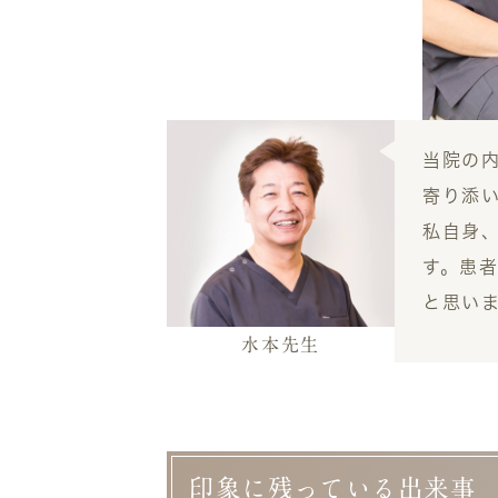
当院の
寄り添
私自身
す。患
と思い
水本
先生
印象に残っている出来事