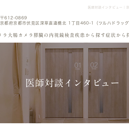
医師対談インタビュー｜
〒612-0869
京都府京都市伏見区深草直違橋北 1丁目460-1（ツルハドラッグ
メラ
大腸カメラ
膵臓の内視鏡検査
疾患から探す
症状から
医師対談インタビュー