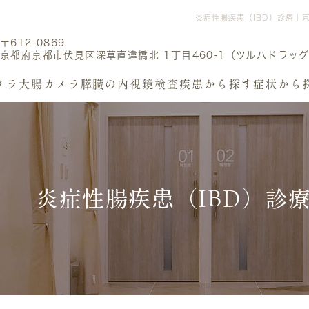
炎症性腸疾患（IBD）診療
〒612-0869
京都府京都市伏見区深草直違橋北 1丁目460-1（ツルハドラッグ
メラ
大腸カメラ
膵臓の内視鏡検査
疾患から探す
症状から
炎症性腸疾患（IBD）診