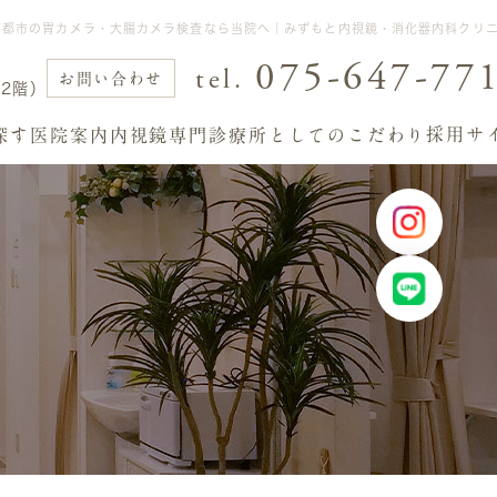
｜京都市の胃カメラ・大腸カメラ検査なら当院へ｜みずもと内視鏡・消化器内科クリ
075-647-77
tel.
お問い合わせ
2階）
採用サ
探す
医院案内
内視鏡専門診療所としてのこだわり
療