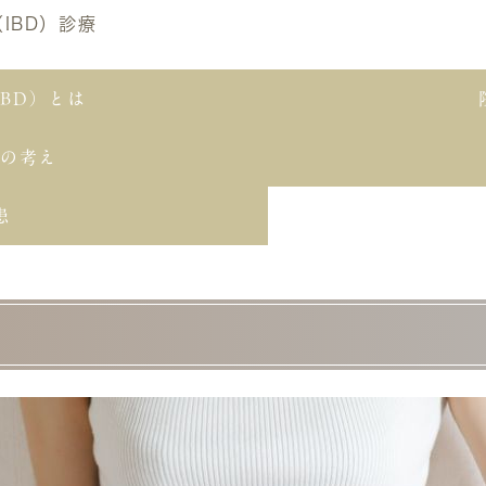
IBD）診療
BD）とは
Dの考え
患
は